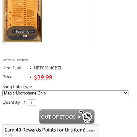
Touch to
zoom
Write a Review
Item Code
:
HETCMMCBZL
$39.99
Price
:
Song Chip Type
Quantity
:
Earn 40 Rewards Points for this item!
Learn
More...