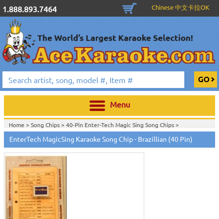
Chinese 中文卡拉OK
1.888.893.7464
Menu
Home >
Song Chips
>
40-Pin Enter-Tech Magic Sing Song Chips
>
Home >
Brazillian Magic Mic Song Chips
>
EnterTech MagicSing Karaoke Song Chip - Brazillian (40 Pin)
Home >
Karaoke Machines
>
Karaoke Players
>
International
Karaoke
>
Brazillian Karaoke
>
Home >
International Karaoke
>
Brazillian Karaoke
>
View All