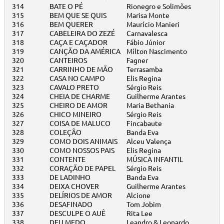
314
BATE O PÉ
Rionegro e Solimões
315
BEM QUE SE QUIS
Marisa Monte
316
BEM QUERER
Maurício Manieri
317
CABELEIRA DO ZEZÉ
Carnavalesca
318
CAÇA E CAÇADOR
Fábio Júnior
319
CANÇÃO DA AMÉRICA
Mílton Nascimento
320
CANTEIROS
Fagner
321
CARRINHO DE MÃO
Terrasamba
322
CASA NO CAMPO
Elis Regina
323
CAVALO PRETO
Sérgio Reis
324
CHEIA DE CHARME
Guilherme Arantes
325
CHEIRO DE AMOR
Maria Bethania
326
CHICO MINEIRO
Sérgio Reis
327
COISA DE MALUCO
Fincabaute
328
COLEÇÃO
Banda Eva
329
COMO DOIS ANIMAIS
Alceu Valença
330
COMO NOSSOS PAIS
Elis Regina
331
CONTENTE
MÚSICA INFANTIL
332
CORAÇÃO DE PAPEL
Sérgio Reis
333
DE LADINHO
Banda Eva
334
DEIXA CHOVER
Guilherme Arantes
335
DELÍRIOS DE AMOR
Alcione
336
DESAFINADO
Tom Jobim
337
DESCULPE O AUÊ
Rita Lee
338
DEU MEDO
Leandro & Leonardo