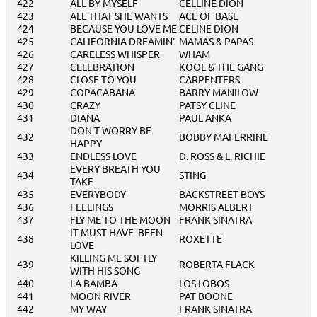
422
ALL BY MYSELF
CELLINE DION
423
ALL THAT SHE WANTS
ACE OF BASE
424
BECAUSE YOU LOVE ME
CELINE DION
425
CALIFORNIA DREAMIN'
MAMAS & PAPAS
426
CARELESS WHISPER
WHAM
427
CELEBRATION
KOOL & THE GANG
428
CLOSE TO YOU
CARPENTERS
429
COPACABANA
BARRY MANILOW
430
CRAZY
PATSY CLINE
431
DIANA
PAUL ANKA
DON'T WORRY BE
432
BOBBY MAFERRINE
HAPPY
433
ENDLESS LOVE
D. ROSS & L. RICHIE
EVERY BREATH YOU
434
STING
TAKE
435
EVERYBODY
BACKSTREET BOYS
436
FEELINGS
MORRIS ALBERT
437
FLY ME TO THE MOON
FRANK SINATRA
IT MUST HAVE BEEN
438
ROXETTE
LOVE
KILLING ME SOFTLY
439
ROBERTA FLACK
WITH HIS SONG
440
LA BAMBA
LOS LOBOS
441
MOON RIVER
PAT BOONE
442
MY WAY
FRANK SINATRA