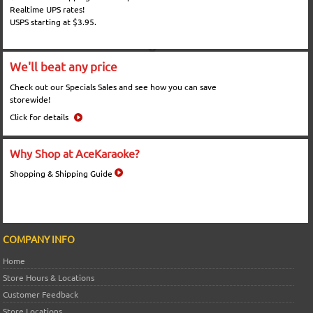
Realtime UPS rates!
USPS starting at $3.95.
We'll beat any price
Check out our Specials Sales and see how you can save
storewide!
Click for details
Why Shop at AceKaraoke?
Shopping & Shipping Guide
COMPANY INFO
Home
Store Hours & Locations
Customer Feedback
Store Locations