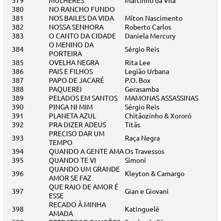
379
MULHERES
Martinho da Vila
380
NO RANCHO FUNDO
381
NOS BAILES DA VIDA
Míton Nascimento
382
NOSSA SENHORA
Roberto Carlos
383
O CANTO DA CIDADE
Daniela Mercury
O MENINO DA
384
Sérgio Reis
PORTEIRA
385
OVELHA NEGRA
Rita Lee
386
PAIS E FILHOS
Legião Urbana
387
PAPO DE JACARÉ
P.O. Box
388
PAQUEREI
Gerasamba
389
PELADOS EM SANTOS
MAMONAS ASSASSINAS
390
PINGA NI MIM
Sérgio Reis
391
PLANETA AZUL
Chitãozinho & Xororó
392
PRA DIZER ADEUS
Titãs
PRECISO DAR UM
393
Raça Negra
TEMPO
394
QUANDO A GENTE AMA
Os Travessos
395
QUANDO TE VI
Simoní
QUANDO UM GRANDE
396
Kleyton & Camargo
AMOR SE FAZ
QUE RAIO DE AMOR É
397
Gian e Giovani
ESSE
RECADO À MINHA
398
Katinguelê
AMADA