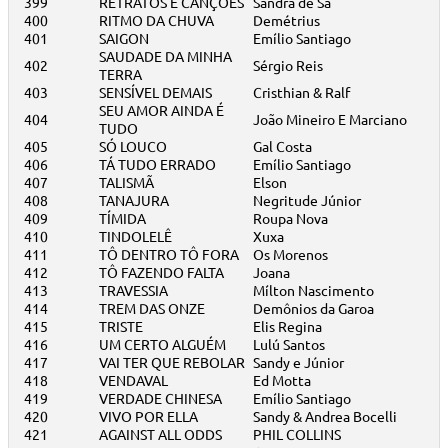
399
RETRATOS E CANÇÕES
Sandra de Sá
400
RITMO DA CHUVA
Demétrius
401
SAIGON
Emílio Santiago
SAUDADE DA MINHA
402
Sérgio Reis
TERRA
403
SENSÍVEL DEMAIS
Cristhian & Ralf
SEU AMOR AINDA É
404
João Mineiro E Marciano
TUDO
405
SÓ LOUCO
Gal Costa
406
TÁ TUDO ERRADO
Emílio Santiago
407
TALISMÃ
Elson
408
TANAJURA
Negritude Júnior
409
TÍMIDA
Roupa Nova
410
TINDOLELÊ
Xuxa
411
TÔ DENTRO TÔ FORA
Os Morenos
412
TÔ FAZENDO FALTA
Joana
413
TRAVESSIA
Mílton Nascimento
414
TREM DAS ONZE
Demônios da Garoa
415
TRISTE
Elis Regina
416
UM CERTO ALGUÉM
Lulú Santos
417
VAI TER QUE REBOLAR
Sandy e Júnior
418
VENDAVAL
Ed Motta
419
VERDADE CHINESA
Emílio Santiago
420
VIVO POR ELLA
Sandy & Andrea Bocelli
421
AGAINST ALL ODDS
PHIL COLLINS