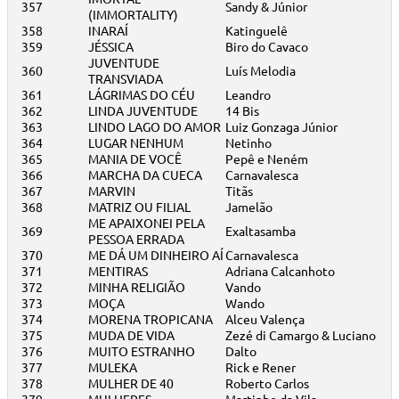
357
Sandy & Júnior
(IMMORTALITY)
358
INARAÍ
Katinguelê
359
JÉSSICA
Biro do Cavaco
JUVENTUDE
360
Luís Melodia
TRANSVIADA
361
LÁGRIMAS DO CÉU
Leandro
362
LINDA JUVENTUDE
14 Bis
363
LINDO LAGO DO AMOR
Luiz Gonzaga Júnior
364
LUGAR NENHUM
Netinho
365
MANIA DE VOCÊ
Pepê e Neném
366
MARCHA DA CUECA
Carnavalesca
367
MARVIN
Titãs
368
MATRIZ OU FILIAL
Jamelão
ME APAIXONEI PELA
369
Exaltasamba
PESSOA ERRADA
370
ME DÁ UM DINHEIRO AÍ
Carnavalesca
371
MENTIRAS
Adriana Calcanhoto
372
MINHA RELIGIÃO
Vando
373
MOÇA
Wando
374
MORENA TROPICANA
Alceu Valença
375
MUDA DE VIDA
Zezé di Camargo & Luciano
376
MUITO ESTRANHO
Dalto
377
MULEKA
Rick e Rener
378
MULHER DE 40
Roberto Carlos