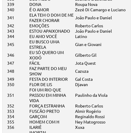
339
DONA
Roupa Nova
340
É O AMOR
Zezé Di Camargo e Luciano
ELA TEM O DOM DE ME
341
João Paulo e Daniel
FAZER CHORAR
342
EMOÇÕES
Roberto Carlos
343
ESTOU APAIXONADO
João Paulo e Daniel
344
EU AMO VOCÊ
Latino
EU BUSCO UMA
345
Gian e Giovani
ESTRELA
EU SÓ QUERO UM
346
Gilberto Gil
XODÓ
347
FÁCIL
Jota Quest
FAZ PARTE DO MEU
348
Cazuza
SHOW
349
FESTA DO INTERIOR
Gal Costa
350
FLOR DE LIS
Djavan
FOI UM RIO QUE
351
PASSOU EM MINHA
Paulinho da Viola
VIDA
352
FORÇA ESTRANHA
Roberto Carlos
353
FUSCÃO PRETO
Almir Rogério
354
GARÇOM
Reginaldo Rossi
355
HOMEM COM H
Ney Matogrosso
356
ILARIÊ
Xuxa
IMORTAL