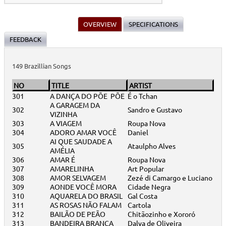
OVERVIEW
SPECIFICATIONS
FEEDBACK
149 Brazillian Songs
NO
TITLE
ARTIST
301
A DANÇA DO PÕE PÕE
É o Tchan
A GARAGEM DA
302
Sandro e Gustavo
VIZINHA
303
A VIAGEM
Roupa Nova
304
ADORO AMAR VOCÊ
Daniel
AI QUE SAUDADE A
305
Ataulpho Alves
AMÉLIA
306
AMAR É
Roupa Nova
307
AMARELINHA
Art Popular
308
AMOR SELVAGEM
Zezé di Camargo e Luciano
309
AONDE VOCÊ MORA
Cidade Negra
310
AQUARELA DO BRASIL
Gal Costa
311
AS ROSAS NÃO FALAM
Cartola
312
BAILÃO DE PEÃO
Chitãozinho e Xororó
313
BANDEIRA BRANCA
Dalva de Oliveira