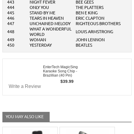
443
NIGHT FEVER
BEE GEES
444
ONLY YOU
THE PLATTERS
445
STAND BY ME
BEN E KING
446
TEARS IN HEAVEN
ERIC CLAPTON
447
UNCHAINED MELODY
RIGHTEOUS BROTHERS
WHAT A WONDERFUL
448
LOUIS ARMSTRONG
WORLD
449
WOMAN
JOHN LENNON
450
YESTERDAY
BEATLES
EnterTech MagicSing
Karaoke Song Chip -
Brazillian (40 Pin)
$
39.99
Write a Review
YOU MAY ALSO LIKE