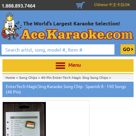
Chinese 中文卡拉OK
1.888.893.7464
Menu
Home >
Song Chips
>
40-Pin Enter-Tech Magic Sing Song Chips
>
Home >
Spanish Magic Mic Song Chips
>
EnterTech MagicSing Karaoke Song Chip - Spanish 8 - 150 Songs
Home >
Karaoke Machines
>
Karaoke Players
>
International
(40 Pin)
Karaoke
>
Spanish Karaoke
>
Entertech Magic Sing Karaoke System en
español
>
Home >
International Karaoke
>
Spanish Karaoke
>
Entertech Magic Sing
Karaoke System en español
>
Home >
English Karaoke CD+G
>
CD+G Karaoke Music Packs / Sets
>
Party
Tyme Karaoke CDG SYB4472 - Tween Mega Pack 1
>
Spanish
Karaoke
>
Entertech Magic Sing Karaoke System en español
>
Home >
English Karaoke CD+G
>
New Karaoke Music Releases
>
2015 New
Music Releases
>
Party Tyme Karaoke CDG SYB4472 - Tween Mega Pack
1
>
Spanish Karaoke
>
Entertech Magic Sing Karaoke System en español
>