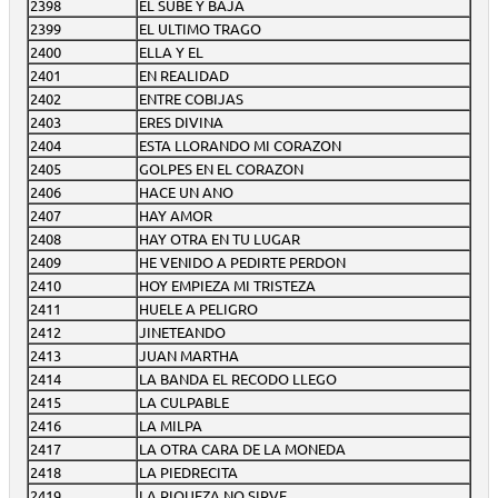
2398
EL SUBE Y BAJA
2399
EL ULTIMO TRAGO
2400
ELLA Y EL
2401
EN REALIDAD
2402
ENTRE COBIJAS
2403
ERES DIVINA
2404
ESTA LLORANDO MI CORAZON
2405
GOLPES EN EL CORAZON
2406
HACE UN ANO
2407
HAY AMOR
2408
HAY OTRA EN TU LUGAR
2409
HE VENIDO A PEDIRTE PERDON
2410
HOY EMPIEZA MI TRISTEZA
2411
HUELE A PELIGRO
2412
JINETEANDO
2413
JUAN MARTHA
2414
LA BANDA EL RECODO LLEGO
2415
LA CULPABLE
2416
LA MILPA
2417
LA OTRA CARA DE LA MONEDA
2418
LA PIEDRECITA
2419
LA RIQUEZA NO SIRVE