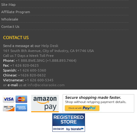
Site Map
Affiliate Program
Wholesale
Contact Us
CONTACT US
Send a message at our
Help Desk
161 South 8th Avenue, City of Industry, CA 91746 USA
Call us 7 Days a Week Toll Free
Phone:
+1 888.8WE.SING (+1.888.893.7464)
Fax:
+1 626 820-0625
Spanish:
+1 626 600-5360
Chinese:
+1626 820-0632
Vietnamese:
+1 626 600-5345
or
e-mail
us at
info@acekaraoke.com